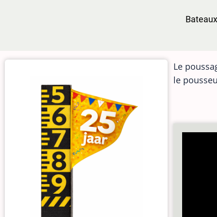
Aller
Bateau
au
contenu
principal
Le poussag
le pousseu