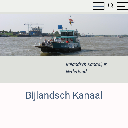
Overslaan
en
naar
de
inhoud
gaan
Bijlandsch Kanaal, in
Nederland
Bijlandsch Kanaal