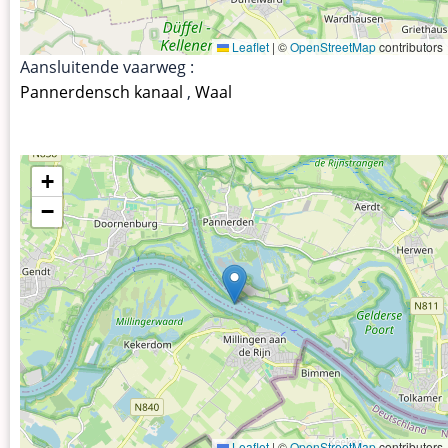
Leaflet
|
©
OpenStreetMap
contributors
Aansluitende vaarweg :
Pannerdensch kanaal
,
Waal
+
−
Leaflet
|
©
OpenStreetMap
contributors