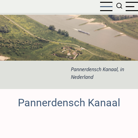
Overslaan
en
naar
de
inhoud
gaan
Pannerdensch Kanaal, in
Nederland
Pannerdensch Kanaal