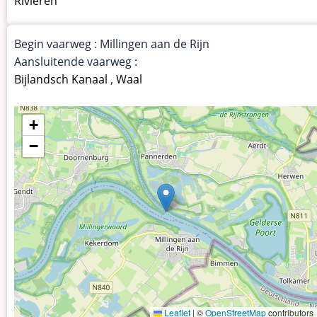
Rivieren
Begin vaarweg : Millingen aan de Rijn
Aansluitende vaarweg :
Bijlandsch Kanaal
,
Waal
+
−
Leaflet
|
©
OpenStreetMap
contributors