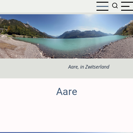
Overslaan
en
naar
de
inhoud
gaan
Aare, in Zwitserland
Aare