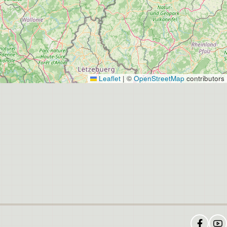
Leaflet
|
©
OpenStreetMap
contributors