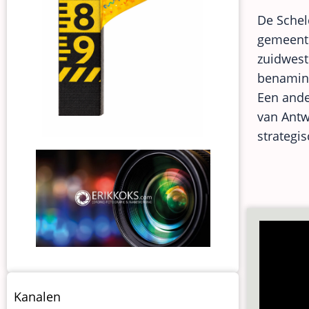
De Scheld
gemeente
zuidwest
benaming
Een ande
van Antw
strategis
Menu
Kanalen