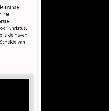
 de Franse
n het
rste
oor Christus.
e is de haven
Schelde van