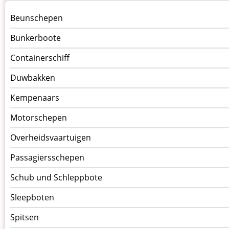
Menu
Beunschepen
Schepen
Bunkerboote
Containerschiff
Duwbakken
Kempenaars
Motorschepen
Overheidsvaartuigen
Passagiersschepen
Schub und Schleppbote
Sleepboten
Spitsen