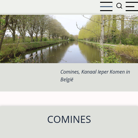
Overslaan
en
naar
de
inhoud
gaan
Comines, Kanaal Ieper Komen in
België
COMINES