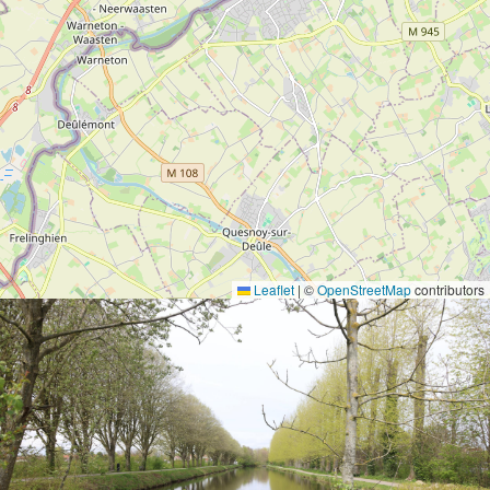
Leaflet
|
©
OpenStreetMap
contributors