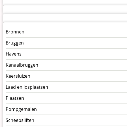
Menu
Bronnen
kunstwerken
Bruggen
op
kunstwerkpagina
Havens
Kanaalbruggen
Keersluizen
Laad en losplaatsen
Plaatsen
Pompgemalen
Scheepsliften