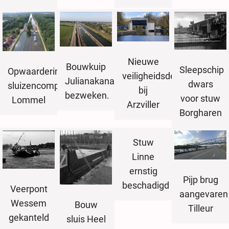
Nieuwe
Bouwkuip
Sleepschip
Opwaardering
veiligheidsdeur
Julianakanaal
dwars
sluizencomplexen
bij
bezweken.
voor stuw
Lommel
Arzviller
Borgharen
Stuw
Linne
ernstig
Pijp brug
beschadigd
Veerpont
aangevaren
Wessem
Bouw
Tilleur
gekanteld
sluis Heel