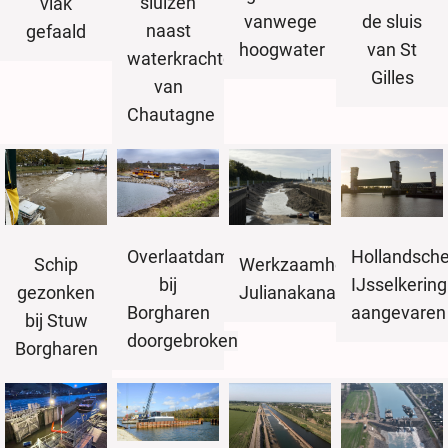
sluizen
vlak
vanwege
de sluis
naast
gefaald
hoogwater
van St
waterkrachtcentrale
Gilles
van
Chautagne
Overlaatdam
Hollandsch
Schip
Werkzaamheden
bij
IJsselkering
gezonken
Julianakanaal
Borgharen
aangevaren
bij Stuw
doorgebroken
Borgharen