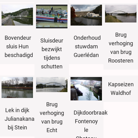
Brug
Bovendeur
Onderhoud
Sluisdeur
verhoging
sluis Hun
stuwdam
bezwijkt
van brug
beschadigd
Guerlédan
tijdens
Roosteren
schutten
Kapseizen
Waldhof
Brug
Lek in dijk
Dijkdoorbraak
verhoging
Julianakanaal
Fontenoy
van brug
bij Stein
le
Echt