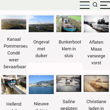
Overslaan
en
naar
de
inhoud
gaan
Kanaal
Bunkerboot
Ongeval
Aflaten
Pommeroeul-
klem in
met
Maas
Condé
sluis
duiker
vanwege
weer
vorst
bevaarbaar
Saône
Christiane
Nieuwe
Hellend
gesloten
laden in