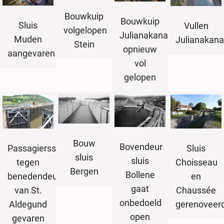
Bouwkuip
Bouwkuip
Sluis
Vullen
volgelopen
Julianakanaal
Muden
Julianakana
Stein
opnieuw
aangevaren
vol
gelopen
Bouw
Bovendeur
Passagiersschip
Sluis
sluis
sluis
tegen
Choisseau
Bergen
Bollene
benedendeuren
en
gaat
van St.
Chaussée
onbedoeld
Aldegund
gerenoveer
open
gevaren