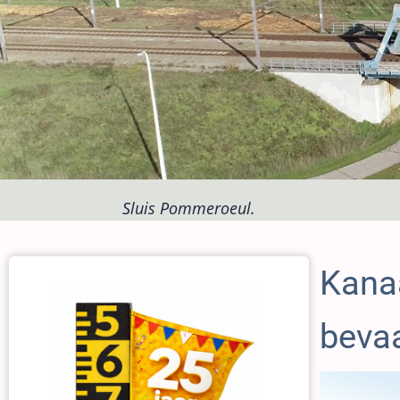
Sluis Pommeroeul.
Kana
beva