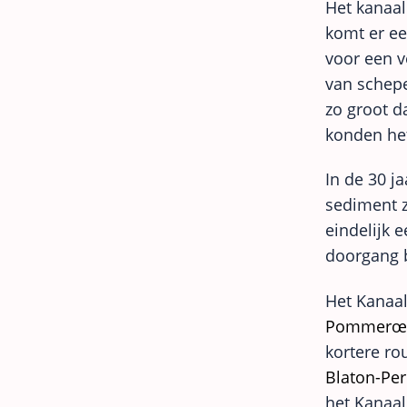
Het kanaal
komt er ee
voor een v
van schep
zo groot d
konden he
In de 30 ja
sediment z
eindelijk 
doorgang 
Het Kanaa
Pommerœ
kortere ro
Blaton-Pe
het Kanaa