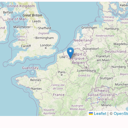
Leaflet
|
©
OpenSt