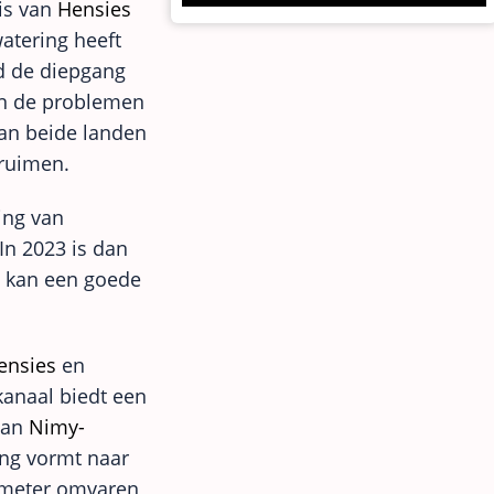
is van
Hensies
watering heeft
d de diepgang
en de problemen
van beide landen
pruimen.
ting van
In 2023 is dan
l kan een goede
ensies
en
kanaal biedt een
van
Nimy-
ng vormt naar
lometer omvaren