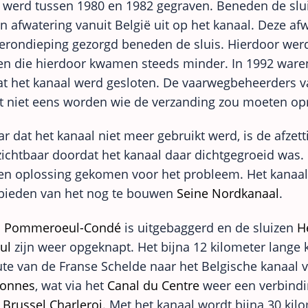
 werd tussen 1980 en 1982 gegraven. Beneden de slu
n afwatering vanuit België uit op het kanaal. Deze af
erondieping gezorgd beneden de sluis. Hierdoor wer
en die hierdoor kwamen steeds minder. In 1992 war
at het kanaal werd gesloten. De vaarwegbeheerders 
t niet eens worden wie de verzanding zou moeten o
ar dat het kanaal niet meer gebruikt werd, is de afzet
ichtbaar doordat het kanaal daar dichtgegroeid was. 
een oplossing gekomen voor het probleem. Het kanaa
bieden van het nog te bouwen
Seine Nordkanaal
.
l
Pommeroeul-Condé
is uitgebaggerd en de sluizen
H
ul
zijn weer opgeknapt. Het bijna 12 kilometer lange 
ute van de Franse Schelde naar het Belgische kanaal 
ronnes
, wat via het
Canal du Centre
weer een verbindi
l
Brussel Charleroi
. Met het kanaal wordt bijna 30 ki