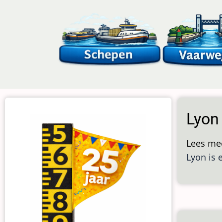
Overslaan
en
naar
de
inhoud
gaan
Lyon
Lees me
Lyon is 