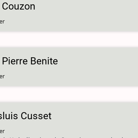
s Couzon
er
over
Sluis
Couzon
 Pierre Benite
er
over
Sluis
Pierre
Benite
sluis Cusset
er
over