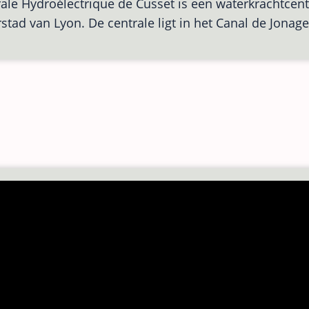
ale Hydroélectrique de Cusset is een waterkrachtcentr
Trapsluis
stad van Lyon. De centrale ligt in het Canal de Jonag
Cusset