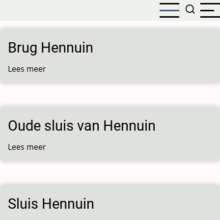
Overslaan
en
naar
de
Brug Hennuin
inhoud
gaan
Lees meer
over
Brug
Hennuin
Oude sluis van Hennuin
Lees meer
over
Oude
sluis
van
Hennuin
Sluis Hennuin