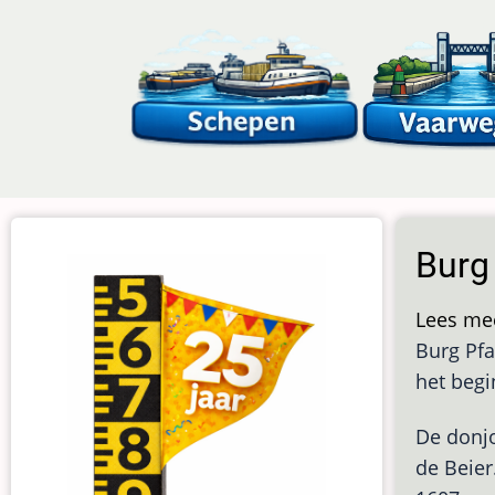
Overslaan
en
naar
de
inhoud
gaan
Burg
Lees me
Burg Pfa
het begi
De donjo
de Beier