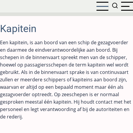
Overslaan
en
naar
de
Kapitein
inhoud
gaan
Een kapitein, is aan boord van een schip de gezagvoerder
en daarmee de eindverantwoordelijke aan boord. Bij
schepen in de binnenvaart spreekt men van de schipper,
hoewel op passagiersschepen de term kapitein wel wordt
gebruikt. Als in de binnenvaart sprake is van continuvaart
zullen er meerdere schippers of kapiteins aan boord zijn,
waarvan er altijd op een bepaald moment maar één als
gezagvoerder optreedt. Op zeeschepen is er normaal
gesproken meestal één kapitein. Hij houdt contact met het
personeel en legt verantwoording af bij de autoriteiten en
de rederij.