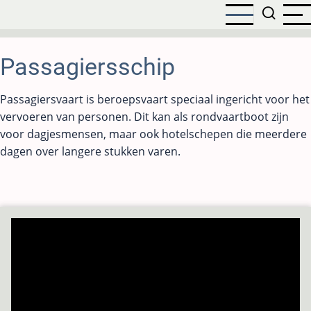
Overslaan
en
naar
de
Passagiersschip
inhoud
gaan
Passagiersvaart is beroepsvaart speciaal ingericht voor het
vervoeren van personen. Dit kan als rondvaartboot zijn
voor dagjesmensen, maar ook hotelschepen die meerdere
dagen over langere stukken varen.