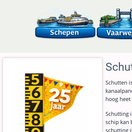
Overslaan
en
naar
de
inhoud
gaan
Schu
Schutten i
kanaalpand
hoog heet 
Schutting 
schip kan 
schutting i