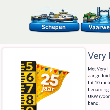
Overslaan
en
naar
de
inhoud
gaan
Very
Met Very H
aangeduid 
tot 10 me
benaming v
UKW (voor 
band.