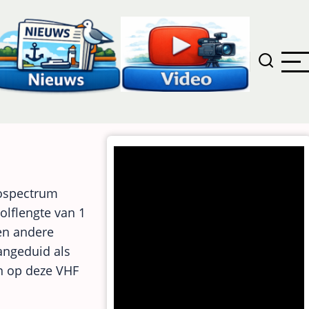
iospectrum
olflengte van 1
en andere
aangeduid als
n op deze VHF