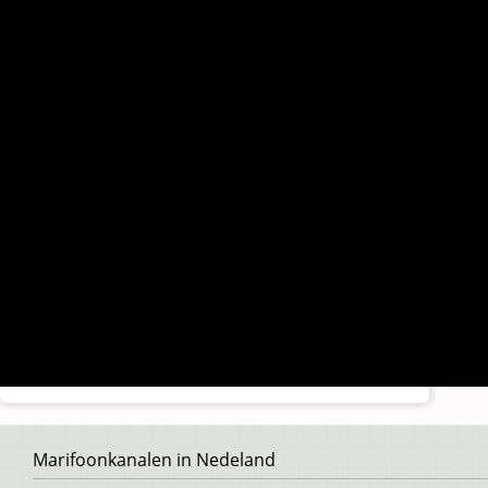
Voet
Marifoonkanalen in Nedeland