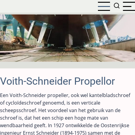
Overslaan
en
naar
de
inhoud
gaan
Voith-Schneider Propellor
Een Voith-Schneider propeller, ook wel kantelbladschroef
of cycloïdeschroef genoemd, is een verticale
scheepsschroef. Het voordeel van het gebruik van de
schroef is, dat het een schip een hoge mate van
wendbaarheid geeft. In 1927 ontwikkelde de Oostenrijkse
ingenieur Ernst Schneider (1894-1975) samen met de