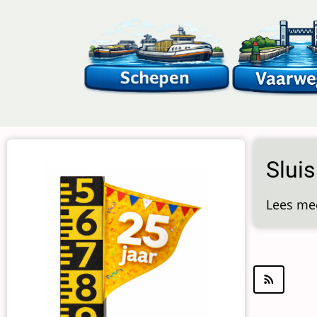
Overslaan
en
naar
de
inhoud
gaan
Sluis
Lees me