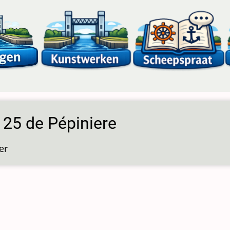
 25 de Pépiniere
er
over
Sluis
25
de
Pépiniere