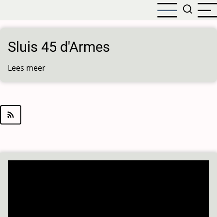
Overslaan
en
naar
de
Sluis 45 d'Armes
inhoud
gaan
Lees meer
over
Sluis
45
d'Armes