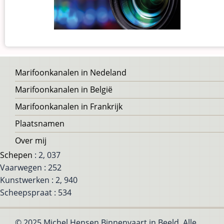
Voet
Marifoonkanalen in Nedeland
Marifoonkanalen in België
Marifoonkanalen in Frankrijk
Plaatsnamen
Over mij
Schepen
: 2, 037
Vaarwegen : 252
Kunstwerken : 2, 940
Scheepspraat : 534
© 2025 Michel Hensen Binnenvaart in Beeld, Alle