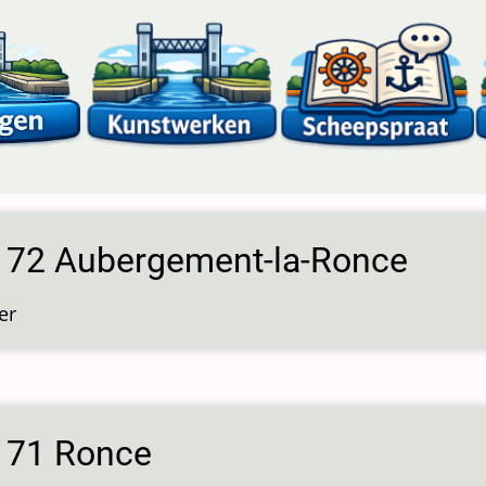
s 72 Aubergement-la-Ronce
er
over
Sluis
72
Aubergement-
la-
s 71 Ronce
Ronce