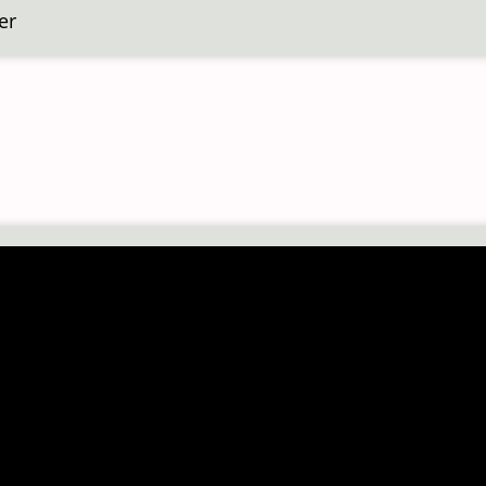
er
over
Sluis
71
Ronce