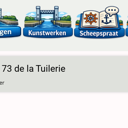
 73 de la Tuilerie
er
over
Sluis
73
de
la
Tuilerie