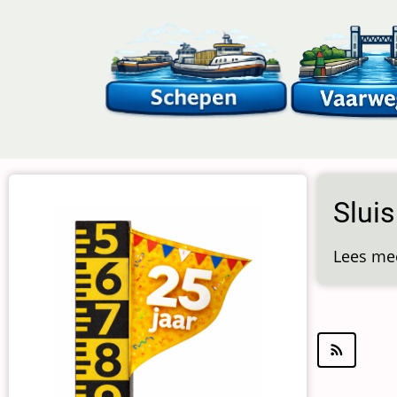
Overslaan
en
naar
de
inhoud
gaan
Sluis
Lees me