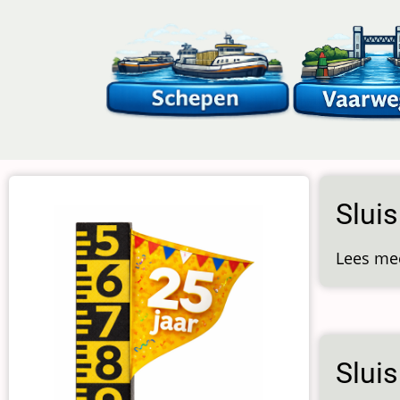
Overslaan
en
naar
de
inhoud
gaan
Sluis
Lees me
Sluis