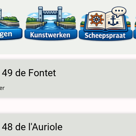
 49 de Fontet
er
over
Sluis
49
de
Fontet
 48 de l'Auriole