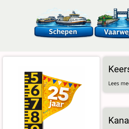
Overslaan
en
naar
de
inhoud
gaan
Keer
Lees me
Kana