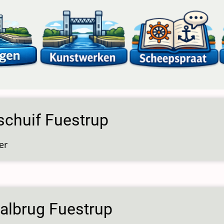
schuif Fuestrup
er
over
Keerschuif
Fuestrup
albrug Fuestrup