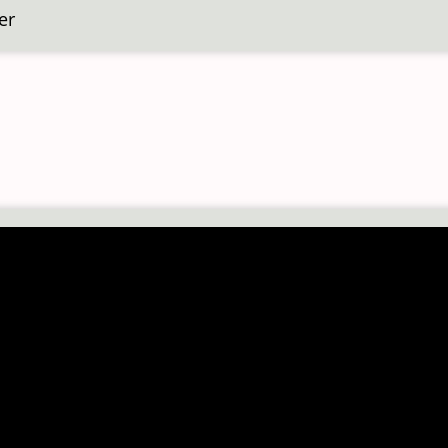
er
over
Kanaalbrug
Fuestrup