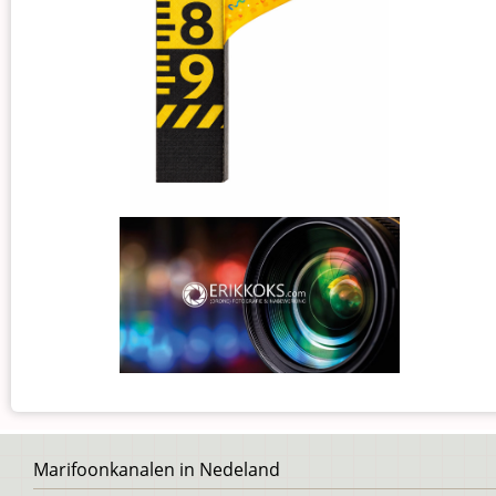
Voet
Marifoonkanalen in Nedeland