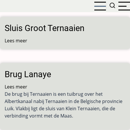
Overslaan
en
naar
de
Sluis Groot Ternaaien
inhoud
gaan
Lees meer
over
Sluis
Groot
Ternaaien
Brug Lanaye
Lees meer
over
De brug bij Ternaaien is een tuibrug over het
Brug
Albertkanaal nabij Ternaaien in de Belgische provincie
Lanaye
Luik. Vlakbij ligt de sluis van Klein Ternaaien, die de
verbinding vormt met de Maas.