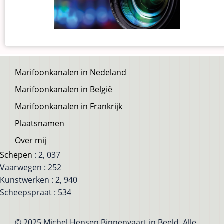
Voet
Marifoonkanalen in Nedeland
Marifoonkanalen in België
Marifoonkanalen in Frankrijk
Plaatsnamen
Over mij
Schepen
: 2, 037
Vaarwegen : 252
Kunstwerken : 2, 940
Scheepspraat : 534
© 2025 Michel Hensen Binnenvaart in Beeld, Alle