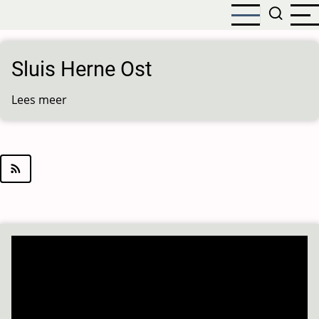
Overslaan
en
naar
de
Sluis Herne Ost
inhoud
gaan
Lees meer
over
Sluis
Herne
Ost