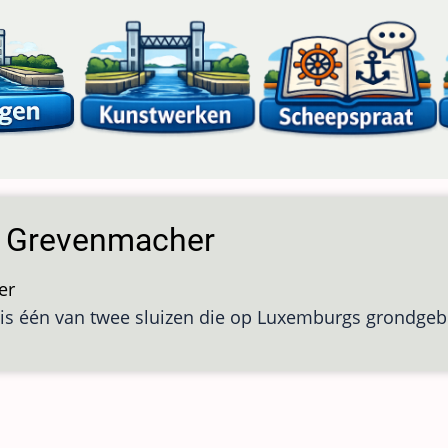
s Grevenmacher
er
over
 is één van twee sluizen die op Luxemburgs grondgeb
Sluis
Grevenmacher