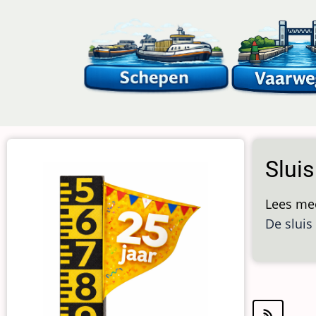
Overslaan
en
naar
de
inhoud
gaan
Slui
Lees me
De sluis