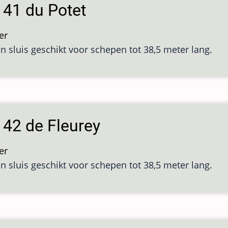
 41 du Potet
er
over
en sluis geschikt voor schepen tot 38,5 meter lang.
Sluis
41
du
Potet
 42 de Fleurey
er
over
en sluis geschikt voor schepen tot 38,5 meter lang.
Sluis
42
de
Fleurey