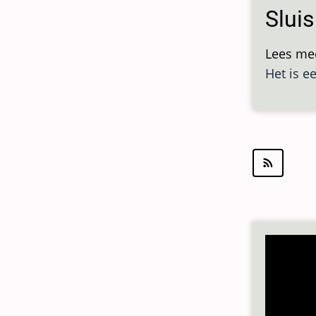
Slui
Lees me
Het is e