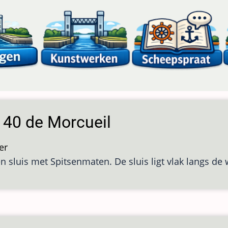
s 40 de Morcueil
er
over
en sluis met Spitsenmaten. De sluis ligt vlak langs d
Sluis
40
de
Morcueil