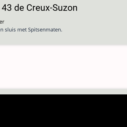
s 43 de Creux-Suzon
er
over
en sluis met Spitsenmaten.
Sluis
43
de
Creux-
Suzon