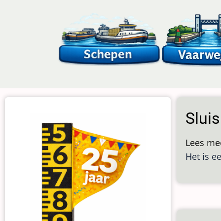
Overslaan
en
naar
de
inhoud
gaan
Slui
Lees me
Het is e