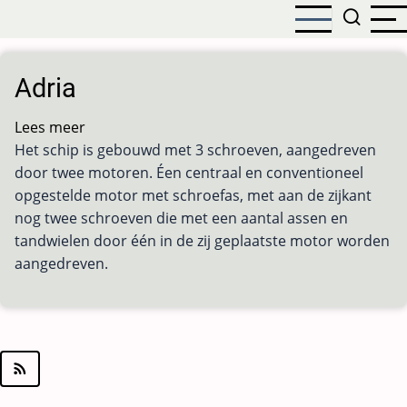
Overslaan
en
naar
de
Adria
inhoud
gaan
Lees meer
over
Het schip is gebouwd met 3 schroeven, aangedreven
Adria
door twee motoren. Éen centraal en conventioneel
opgestelde motor met schroefas, met aan de zijkant
nog twee schroeven die met een aantal assen en
tandwielen door één in de zij geplaatste motor worden
aangedreven.