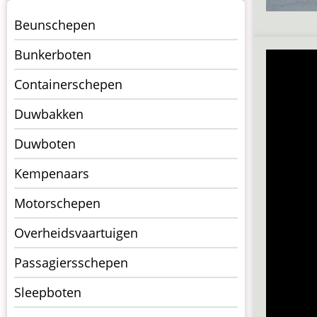
Menu
Beunschepen
Schepen
Bunkerboten
Containerschepen
Duwbakken
Duwboten
Kempenaars
Motorschepen
Overheidsvaartuigen
Passagiersschepen
Sleepboten