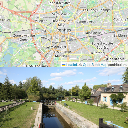
Leaflet
|
©
OpenStreetMap
contributors