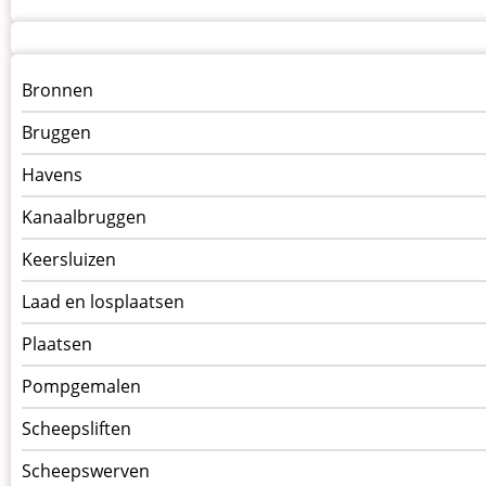
Menu
Bronnen
kunstwerken
Bruggen
op
kunstwerkpagina
Havens
Kanaalbruggen
Keersluizen
Laad en losplaatsen
Plaatsen
Pompgemalen
Scheepsliften
Scheepswerven