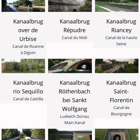
Kanaalbrug
Kanaalbrug
Kanaalbrug
over de
Répudre
Riancey
Canal du Midi
Canal de la haute
Urbise
Seine
Canal de Roanne
à Digoin
Kanaalbrug
Kanaalbrug
Kanaalbrug
rio Sequillo
Saint-
Röthenbach
Canal de Castilla
Florentin
bei Sankt
Canal de
Wolfgang
Bourgogne
Ludwich Donau
Main Kanal