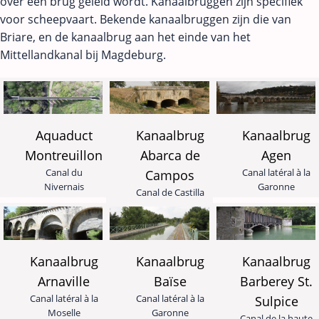
over een brug geleid wordt. Kanaalbruggen zijn specifiek
voor scheepvaart. Bekende kanaalbruggen zijn die van
Briare, en de kanaalbrug aan het einde van het
Mittellandkanal bij Magdeburg.
Kanaalbrug
Kanaalbrug
Aquaduct
Abarca de
Agen
Montreuillon
Canal latéral à la
Canal du
Campos
Garonne
Nivernais
Canal de Castilla
Kanaalbrug
Kanaalbrug
Kanaalbrug
Arnaville
Baïse
Barberey St.
Canal latéral à la
Canal latéral à la
Sulpice
Moselle
Garonne
Canal de la haute