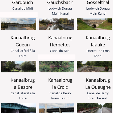
Gardouch
Gauchsbach
Gösselthal
Canal du Midi
Ludwich Donau
Ludwich Donau
Main Kanal
Main Kanal
Kanaalbrug
Kanaalbrug
Kanaalbrug
Guetin
Herbettes
Klauke
Canal latéral à la
Canal du Midi
Dortmund Ems
Loire
Kanal
Kanaalbrug
Kanaalbrug
Kanaalbrug
la Besbre
La Queugne
la Croix
Canal latéral à la
Canal de Berry
Canal de Berry
Loire
branche sud
branche sud