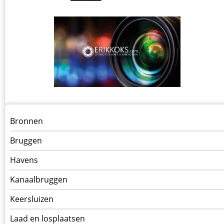
Menu
Bronnen
kunstwerken
Bruggen
op
Navigatiepagina's
Havens
Kanaalbruggen
Keersluizen
Laad en losplaatsen