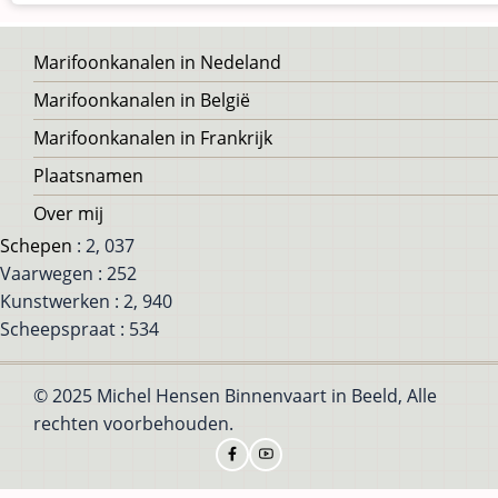
Voet
Marifoonkanalen in Nedeland
Marifoonkanalen in België
Marifoonkanalen in Frankrijk
Plaatsnamen
Over mij
Schepen
: 2, 037
Vaarwegen : 252
Kunstwerken : 2, 940
Scheepspraat : 534
© 2025 Michel Hensen Binnenvaart in Beeld, Alle
rechten voorbehouden.