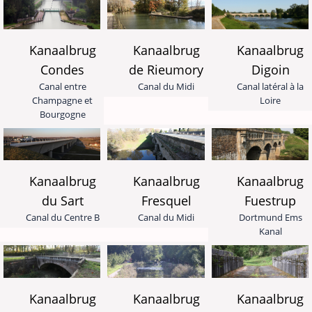
Kanaalbrug
Kanaalbrug
Kanaalbrug
Condes
de Rieumory
Digoin
Canal entre
Canal du Midi
Canal latéral à la
Champagne et
Loire
Bourgogne
Kanaalbrug
Kanaalbrug
Kanaalbrug
Fresquel
Fuestrup
du Sart
Canal du Midi
Dortmund Ems
Canal du Centre B
Kanal
Kanaalbrug
Kanaalbrug
Kanaalbrug