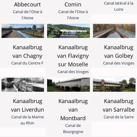
Canal latéral à la
Abbecourt
Comin
Loire
Canal de l'Oise à
Canal de l'Oise à
l'Aisne
l'Aisne
Kanaalbrug
Kanaalbrug
Kanaalbrug
van Chagny
van Flavigny
van Golbey
Canal du Centre F
Canal des Vosges
sur Moselle
Canal des Vosges
Kanaalbrug
Kanaalbrug
Kanaalbrug
van
van Sarralbe
van Liverdun
Canal de la Sarre
Canal de la Marne
Montbard
au Rhin
Canal de
Bourgogne