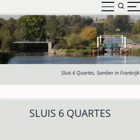
Overslaan
en
naar
de
inhoud
gaan
Sluis 6 Quartes, Samber in Frankrijk
SLUIS 6 QUARTES