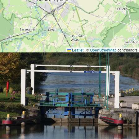
Leaflet
|
©
OpenStreetMap
contributors