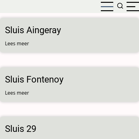
Overslaan
en
naar
de
Sluis Aingeray
inhoud
gaan
Lees meer
over
Sluis
Aingeray
Sluis Fontenoy
Lees meer
over
Sluis
Fontenoy
Sluis 29