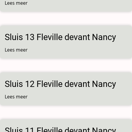
Lees meer
over
Sluis
29
Sluis 13 Fleville devant Nancy
Lees meer
over
Sluis
13
Fleville
devant
Sluis 12 Fleville devant Nancy
Nancy
Lees meer
over
Sluis
12
Fleville
devant
Sluis 11 Fleville devant Nancy