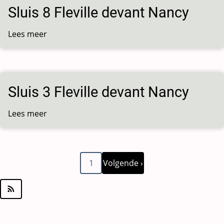
devant
Sluis 8 Fleville devant Nancy
Nancy
Lees meer
over
Sluis
8
Fleville
devant
Sluis 3 Fleville devant Nancy
Nancy
Lees meer
over
Sluis
3
Fleville
Volgende
Paginering
1
Volgende ›
devant
pagina
Nancy