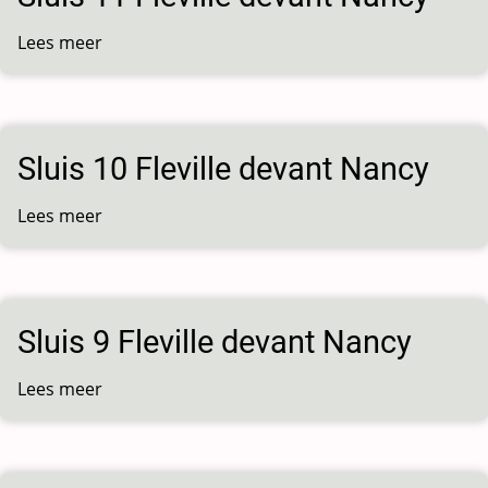
Nancy
Lees meer
over
Sluis
11
Fleville
devant
Sluis 10 Fleville devant Nancy
Nancy
Lees meer
over
Sluis
10
Fleville
devant
Sluis 9 Fleville devant Nancy
Nancy
Lees meer
over
Sluis
9
Fleville