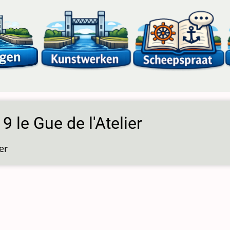
 9 le Gue de l'Atelier
er
over
Sluis
9
le
Gue
de