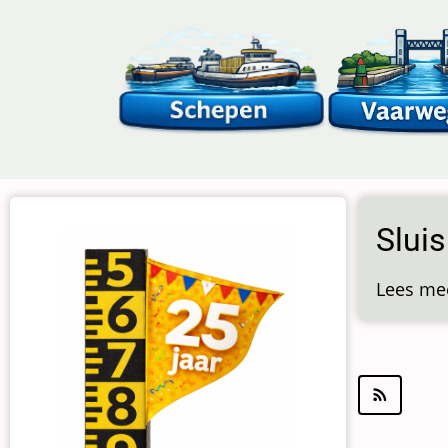
Overslaan
en
naar
de
inhoud
gaan
Sluis
Lees me