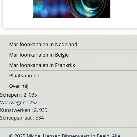
Voet
Marifoonkanalen in Nedeland
Marifoonkanalen in België
Marifoonkanalen in Frankrijk
Plaatsnamen
Over mij
Schepen
: 2, 035
Vaarwegen : 252
Kunstwerken : 2, 939
Scheepspraat : 534
© 2025 Michel Hensen Binnenvaart in Beeld, Alle