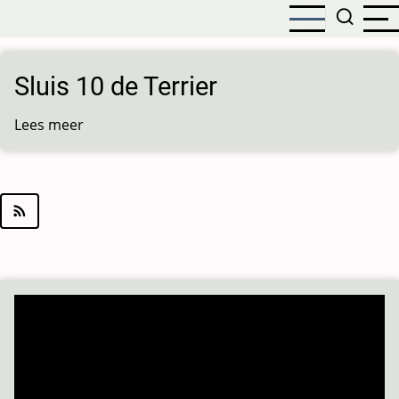
Overslaan
en
naar
de
Sluis 10 de Terrier
inhoud
gaan
Lees meer
over
Sluis
10
de
Terrier