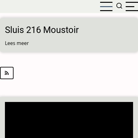
Overslaan
en
naar
de
Sluis 216 Moustoir
inhoud
gaan
Lees meer
over
Sluis
216
Moustoir