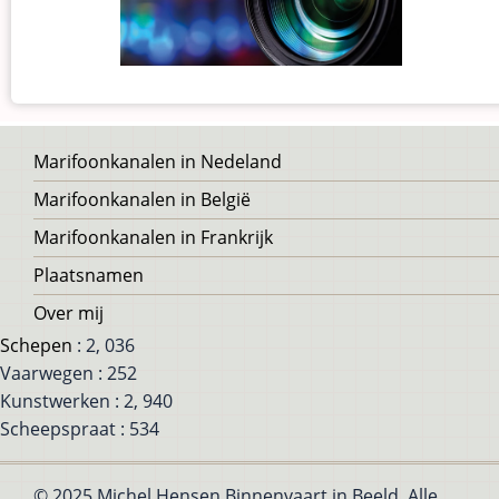
Voet
Marifoonkanalen in Nedeland
Marifoonkanalen in België
Marifoonkanalen in Frankrijk
Plaatsnamen
Over mij
Schepen
: 2, 036
Vaarwegen : 252
Kunstwerken : 2, 940
Scheepspraat : 534
© 2025 Michel Hensen Binnenvaart in Beeld, Alle