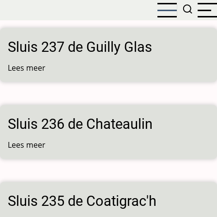
Overslaan
en
naar
de
Sluis 237 de Guilly Glas
inhoud
gaan
Lees meer
over
Sluis
237
de
Guilly
Sluis 236 de Chateaulin
Glas
Lees meer
over
Sluis
236
de
Chateaulin
Sluis 235 de Coatigrac'h