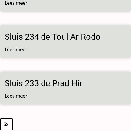
Lees meer
over
Sluis
235
de
Coatigrac'h
Sluis 234 de Toul Ar Rodo
Lees meer
over
Sluis
234
de
Toul
Sluis 233 de Prad Hir
Ar
Rodo
Lees meer
over
Sluis
233
de
Prad