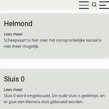
Overslaan
en
naar
de
Helmond
inhoud
gaan
Lees meer
over
Scheepvaart is hier over het oorspronkelijke kanaal is
Helmond
niet meer mogelijk.
Sluis 0
Lees meer
over
Sluis 0 word omgebouwd. De oude sluis is gedempt, en
Sluis
er gaat een kleinere sluis gebouwd worden.
0