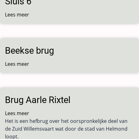
Sluis 6
Lees meer
over
Sluis
6
Beekse brug
Lees meer
over
Beekse
brug
Brug Aarle Rixtel
Lees meer
over
Het is een hefbrug over het oorspronkelijke deel van
Brug
de Zuid Willemsvaart wat door de stad van Helmond
Aarle
loopt.
Rixtel