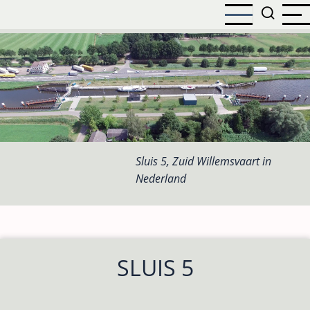
Overslaan
en
naar
de
inhoud
gaan
Sluis 5, Zuid Willemsvaart in
Nederland
SLUIS 5