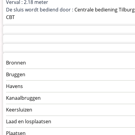
Verval : 2.18 meter
De sluis wordt bediend door :
Centrale bediening Tilburg
CBT
Menu
Bronnen
kunstwerken
Bruggen
op
kunstwerkpagina
Havens
Kanaalbruggen
Keersluizen
Laad en losplaatsen
Plaatsen