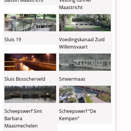
Maastricht
Sluis 19
Voedingskanaal Zuid
Willemsvaart
Sluis Bosscherveld
Smeermaas
Scheepswerf Sint
Scheepswerf “De
Barbara
Kempen”
Maasmechelen