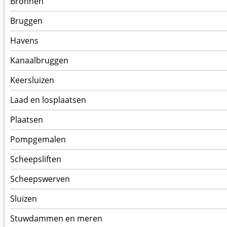
Bronnen
kunstwerken
Bruggen
op
kunstwerkpagina
Havens
Kanaalbruggen
Keersluizen
Laad en losplaatsen
Plaatsen
Pompgemalen
Scheepsliften
Scheepswerven
Sluizen
Stuwdammen en meren