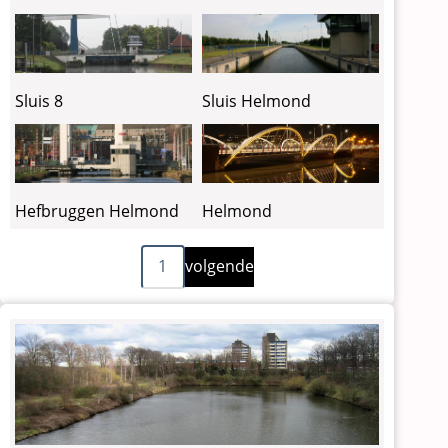
Sluis 8
Sluis Helmond
Hefbruggen Helmond
Helmond
Volgende
Paginering
1
volgende
pagina