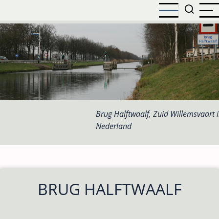
Overslaan
en
naar
de
inhoud
gaan
Brug Halftwaalf, Zuid Willemsvaart 
Nederland
BRUG HALFTWAALF