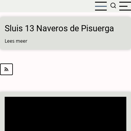
Overslaan
en
naar
de
Sluis 13 Naveros de Pisuerga
inhoud
gaan
Lees meer
over
Sluis
13
Naveros
de
Pisuerga