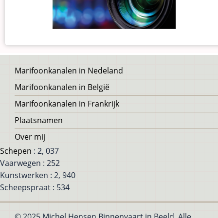
Voet
Marifoonkanalen in Nedeland
Marifoonkanalen in België
Marifoonkanalen in Frankrijk
Plaatsnamen
Over mij
Schepen
: 2, 037
Vaarwegen : 252
Kunstwerken : 2, 940
Scheepspraat : 534
© 2025 Michel Hensen Binnenvaart in Beeld, Alle