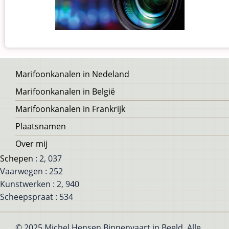
Voet
Marifoonkanalen in Nedeland
Marifoonkanalen in België
Marifoonkanalen in Frankrijk
Plaatsnamen
Over mij
Schepen
: 2, 037
Vaarwegen : 252
Kunstwerken : 2, 940
Scheepspraat : 534
© 2025 Michel Hensen Binnenvaart in Beeld, Alle