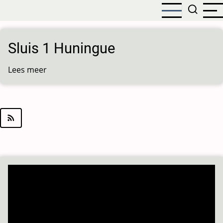
Overslaan
en
naar
de
Sluis 1 Huningue
inhoud
gaan
Lees meer
over
Sluis
1
Huningue