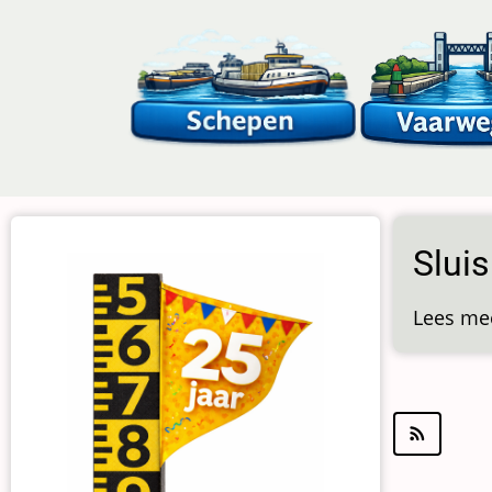
Overslaan
en
naar
de
inhoud
gaan
Sluis
Lees me