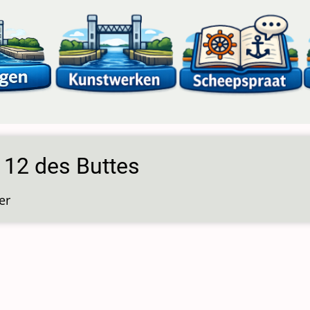
 12 des Buttes
er
over
Sluis
12
des
Buttes