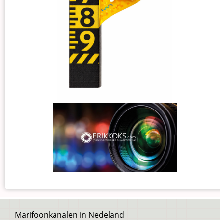
Voet
Marifoonkanalen in Nedeland