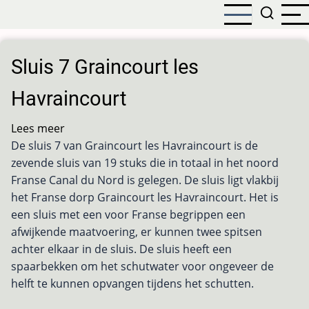
Overslaan
en
naar
de
Sluis 7 Graincourt les
inhoud
gaan
Havraincourt
Lees meer
over
De sluis 7 van Graincourt les Havraincourt is de
Sluis
zevende sluis van 19 stuks die in totaal in het noord
7
Franse Canal du Nord is gelegen. De sluis ligt vlakbij
Graincourt
het Franse dorp Graincourt les Havraincourt. Het is
les
een sluis met een voor Franse begrippen een
Havraincourt
afwijkende maatvoering, er kunnen twee spitsen
achter elkaar in de sluis. De sluis heeft een
spaarbekken om het schutwater voor ongeveer de
helft te kunnen opvangen tijdens het schutten.