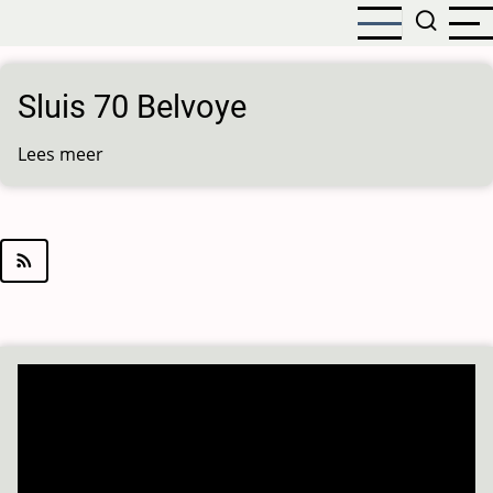
Overslaan
en
naar
de
Sluis 70 Belvoye
inhoud
gaan
Lees meer
over
Sluis
70
Belvoye