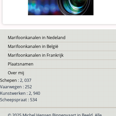
Voet
Marifoonkanalen in Nedeland
Marifoonkanalen in België
Marifoonkanalen in Frankrijk
Plaatsnamen
Over mij
Schepen
: 2, 037
Vaarwegen : 252
Kunstwerken : 2, 940
Scheepspraat : 534
© 2025 Michel Hensen Binnenvaart in Beeld, Alle