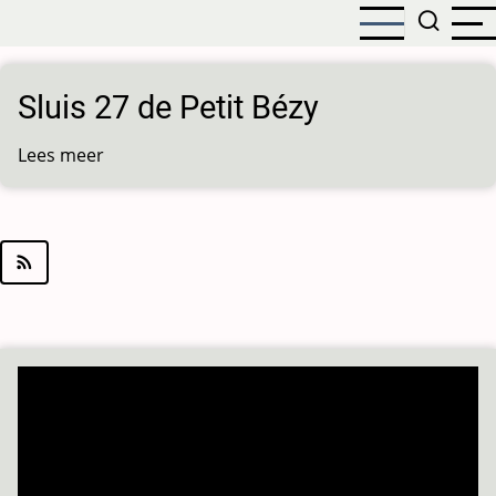
Overslaan
en
naar
de
Sluis 27 de Petit Bézy
inhoud
gaan
Lees meer
over
Sluis
27
de
Petit
Bézy