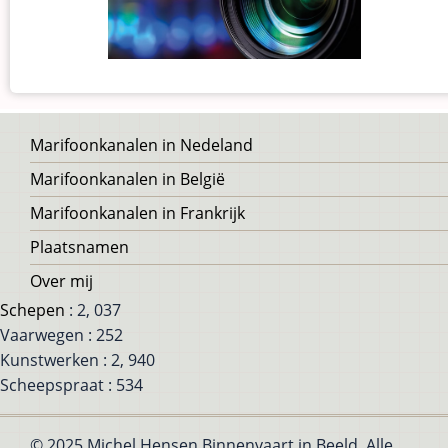
Voet
Marifoonkanalen in Nedeland
Marifoonkanalen in België
Marifoonkanalen in Frankrijk
Plaatsnamen
Over mij
Schepen
: 2, 037
Vaarwegen : 252
Kunstwerken : 2, 940
Scheepspraat : 534
© 2025 Michel Hensen Binnenvaart in Beeld, Alle