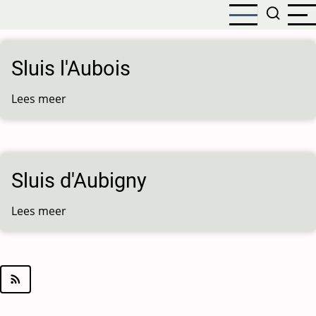
Overslaan
en
naar
de
Sluis l'Aubois
inhoud
gaan
Lees meer
over
Sluis
l'Aubois
Sluis d'Aubigny
Lees meer
over
Sluis
d'Aubigny