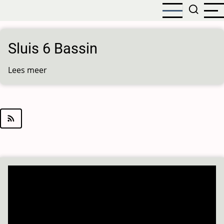
Overslaan
en
naar
de
Sluis 6 Bassin
inhoud
gaan
Lees meer
over
Sluis
6
Bassin