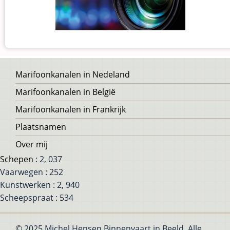
Voet
Marifoonkanalen in Nedeland
Marifoonkanalen in België
Marifoonkanalen in Frankrijk
Plaatsnamen
Over mij
Schepen
: 2, 037
Vaarwegen : 252
Kunstwerken : 2, 940
Scheepspraat : 534
© 2025 Michel Hensen Binnenvaart in Beeld, Alle