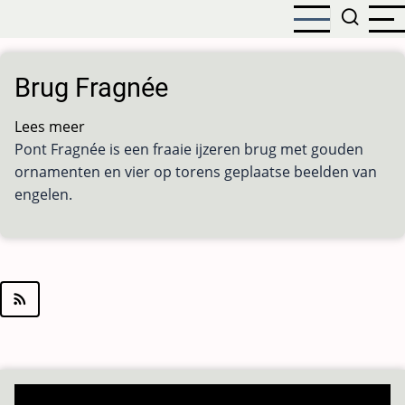
Overslaan
en
naar
de
Brug Fragnée
inhoud
gaan
Lees meer
over
Pont Fragnée is een fraaie ijzeren brug met gouden
Brug
ornamenten en vier op torens geplaatse beelden van
Fragnée
engelen.